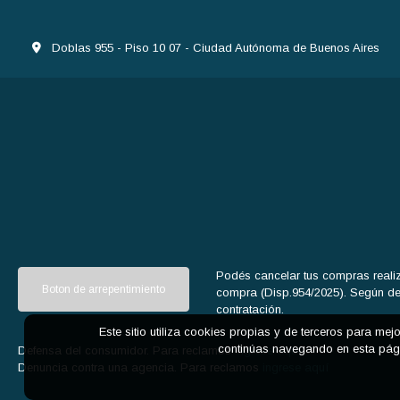
Doblas 955 - Piso 10 07 - Ciudad Autónoma de Buenos Aires
Podés cancelar tus compras realiz
Boton de arrepentimiento
compra (Disp.954/2025). Según decr
contratación.
Este sitio utiliza cookies propias y de terceros para mej
continúas navegando en esta pági
Defensa del consumidor. Para reclamos
ingrese aquí
Denuncia contra una agencia. Para reclamos
ingrese aquí