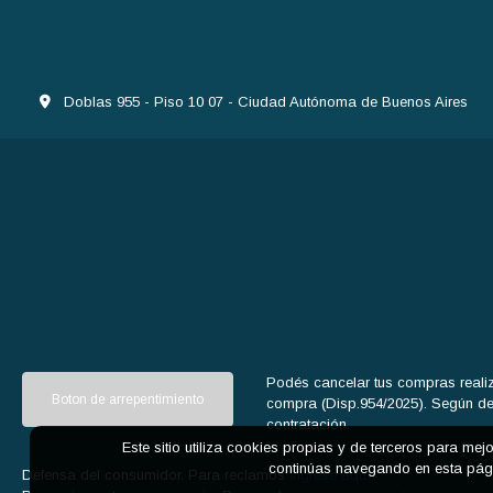
Doblas 955 - Piso 10 07 - Ciudad Autónoma de Buenos Aires
Podés cancelar tus compras realiz
Boton de arrepentimiento
compra (Disp.954/2025). Según decr
contratación.
Este sitio utiliza cookies propias y de terceros para mej
continúas navegando en esta pági
Defensa del consumidor. Para reclamos
ingrese aquí